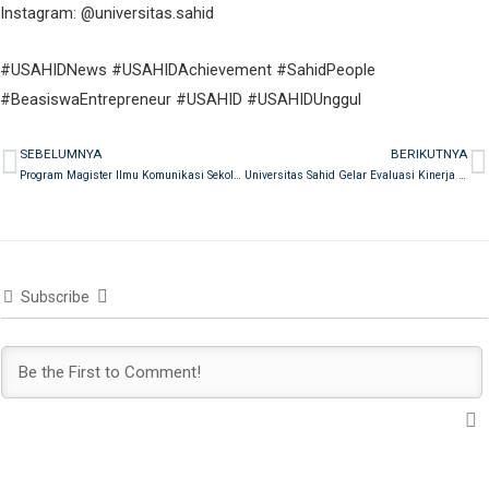
Instagram: @universitas.sahid
#USAHIDNews #USAHIDAchievement #SahidPeople
#BeasiswaEntrepreneur #USAHID #USAHIDUnggul
SEBELUMNYA
BERIKUTNYA
Prev
N
Program Magister Ilmu Komunikasi Sekolah Pascasarjana Universitas Sahid Raih Akreditasi Unggul dari LAMSPAK
Universitas Sahid Gelar Evaluasi Kinerja 2025 dan Susun Arah Strategis 2026
Subscribe