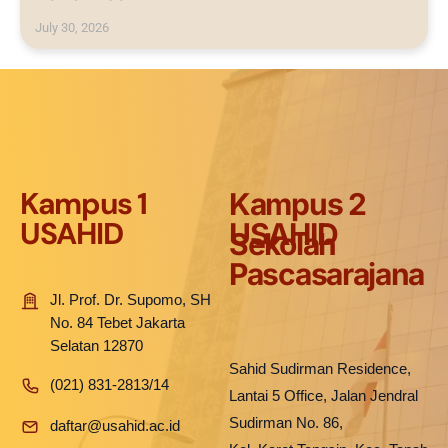
July 30, 2026
Kampus 1
Kampus 2
USAHID
USAHID
Sekolah
Pascasarajana
Jl. Prof. Dr. Supomo, SH
No. 84 Tebet Jakarta
Selatan 12870
Sahid Sudirman Residence,
(021) 831-2813/14
Lantai 5 Office, Jalan Jendral
Sudirman No. 86,
daftar@usahid.ac.id