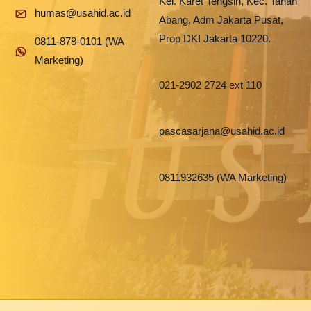
Kel. Karet Tengsin, Kec. Tanah
humas@usahid.ac.id
Abang, Adm Jakarta Pusat,
Prop DKI Jakarta 10220.
0811-878-0101 (WA
Marketing)
021-2902 2724 ext 110
pascasarjana@usahid.ac.id
0811932635 (WA Marketing)