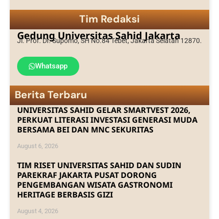
Tim Redaksi
Gedung Universitas Sahid Jakarta
Jl. Prof. Dr. Supomo, SH No.84 Tebet, Jakarta Selatan 12870.
Whatsapp
Berita Terbaru
UNIVERSITAS SAHID GELAR SMARTVEST 2026,
PERKUAT LITERASI INVESTASI GENERASI MUDA
BERSAMA BEI DAN MNC SEKURITAS
August 6, 2026
TIM RISET UNIVERSITAS SAHID DAN SUDIN
PAREKRAF JAKARTA PUSAT DORONG
PENGEMBANGAN WISATA GASTRONOMI
HERITAGE BERBASIS GIZI
August 4, 2026