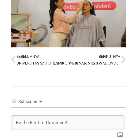
SEBELUMNYA
BERIKUTNYA
Prev
Nex
UNIVERSITAS SAHID RESMIKAN PENDAFTARAN MAHASISWA BARU 2026/2027
𝐖𝐄𝐁𝐈𝐍𝐀𝐑 𝐍𝐀𝐒𝐈𝐎𝐍𝐀𝐋 SNSC 2025
Subscribe