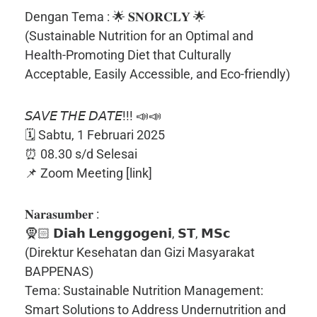
Dengan Tema : 🌟 𝐒𝐍𝐎𝐑𝐂𝐋𝐘 🌟
(Sustainable Nutrition for an Optimal and
Health-Promoting Diet that Culturally
Acceptable, Easily Accessible, and Eco-friendly)
𝘚𝘈𝘝𝘌 𝘛𝘏𝘌 𝘋𝘈𝘛𝘌!!! 📣📣
🗓️ Sabtu, 1 Februari 2025
⏰ 08.30 s/d Selesai
📌 Zoom Meeting [link]
𝐍𝐚𝐫𝐚𝐬𝐮𝐦𝐛𝐞𝐫 :
🧕🏻 𝗗𝗶𝗮𝗵 𝗟𝗲𝗻𝗴𝗴𝗼𝗴𝗲𝗻𝗶, 𝗦𝗧, 𝗠𝗦𝗰
(Direktur Kesehatan dan Gizi Masyarakat
BAPPENAS)
Tema: Sustainable Nutrition Management:
Smart Solutions to Address Undernutrition and