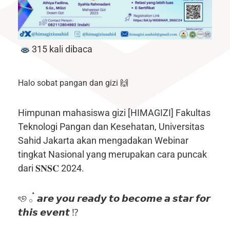
315 kali dibaca
Halo sobat pangan dan gizi 🙌
Himpunan mahasiswa gizi [HIMAGIZI] Fakultas
Teknologi Pangan dan Kesehatan, Universitas
Sahid Jakarta akan mengadakan Webinar
tingkat Nasional yang merupakan cara puncak
dari 𝐒𝐍𝐒𝐂 2024.
ৎ୭ 𓂂 ๋ 𝙖𝙧𝙚 𝙮𝙤𝙪 𝙧𝙚𝙖𝙙𝙮 𝙩𝙤 𝙗𝙚𝙘𝙤𝙢𝙚 𝙖 𝙨𝙩𝙖𝙧 𝙛𝙤𝙧
𝙩𝙝𝙞𝙨 𝙚𝙫𝙚𝙣𝙩 ⁉️