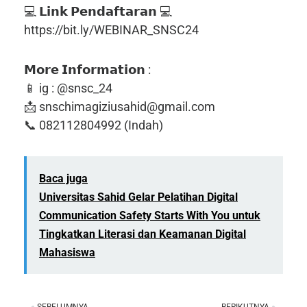
💻 𝗟𝗶𝗻𝗸 𝗣𝗲𝗻𝗱𝗮𝗳𝘁𝗮𝗿𝗮𝗻 💻
https://bit.ly/WEBINAR_SNSC24
𝗠𝗼𝗿𝗲 𝗜𝗻𝗳𝗼𝗿𝗺𝗮𝘁𝗶𝗼𝗻 :
📱 ig : @snsc_24
📩 snschimagiziusahid@gmail.com
📞 082112804992 (Indah)
Baca juga
Universitas Sahid Gelar Pelatihan Digital
Communication Safety Starts With You untuk
Tingkatkan Literasi dan Keamanan Digital
Mahasiswa
SEBELUMNYA
BERIKUTNYA