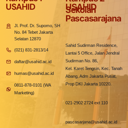
USAHID
USAHID
Sekolah
Pascasarajana
Jl. Prof. Dr. Supomo, SH
No. 84 Tebet Jakarta
Selatan 12870
Sahid Sudirman Residence,
(021) 831-2813/14
Lantai 5 Office, Jalan Jendral
Sudirman No. 86,
daftar@usahid.ac.id
Kel. Karet Tengsin, Kec. Tanah
humas@usahid.ac.id
Abang, Adm Jakarta Pusat,
Prop DKI Jakarta 10220.
0811-878-0101 (WA
Marketing)
021-2902 2724 ext 110
pascasarjana@usahid.ac.id