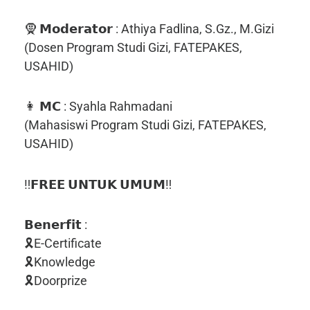
🧕 𝗠𝗼𝗱𝗲𝗿𝗮𝘁𝗼𝗿 : Athiya Fadlina, S.Gz., M.Gizi
(Dosen Program Studi Gizi, FATEPAKES,
USAHID)
👩 𝗠𝗖 : Syahla Rahmadani
(Mahasiswi Program Studi Gizi, FATEPAKES,
USAHID)
‼️𝗙𝗥𝗘𝗘 𝗨𝗡𝗧𝗨𝗞 𝗨𝗠𝗨𝗠‼️
𝗕𝗲𝗻𝗲𝗿𝗳𝗶𝘁 :
🎗E-Certificate
🎗Knowledge
🎗Doorprize