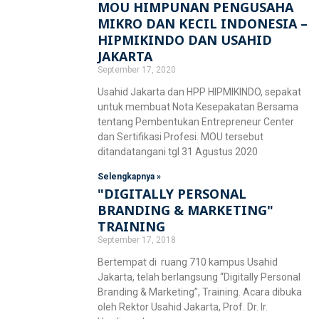
Fakultas Teknologi Pangan & Kesehatan
MOU HIMPUNAN PENGUSAHA
MIKRO DAN KECIL INDONESIA –
Teknik Lingkungan
CETAK KTM
INFO AKADEMIK
Teknologi Pangan
HIPMIKINDO DAN USAHID
Sekolah Pascasarjana
JAKARTA
Gizi
September 17, 2020
Doktoral Ilmu Komunikasi
ALUMNI
MBKM
Usahid Jakarta dan HPP HIPMIKINDO, sepakat
Magister Ilmu Komunikasi
untuk membuat Nota Kesepakatan Bersama
tentang Pembentukan Entrepreneur Center
daftar@usahid.ac.id
Magister Manajemen
dan Sertifikasi Profesi. MOU tersebut
humas@usahid.ac.id
ditandatangani tgl 31 Agustus 2020
Mon - Fri: 9:00 - 18:30
Magister Hukum
Selengkapnya »
"DIGITALLY PERSONAL
Magister Manajemen Lingkungan
BRANDING & MARKETING"
USAHID
Jadi
People
TRAINING
September 17, 2018
Bertempat di ruang 710 kampus Usahid
Jakarta, telah berlangsung “Digitally Personal
Branding & Marketing”, Training. Acara dibuka
oleh Rektor Usahid Jakarta, Prof. Dr. Ir.