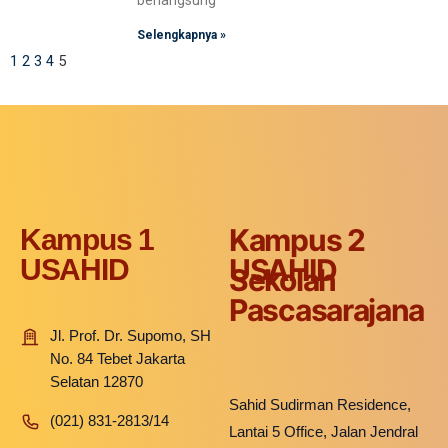
berlangsung
Selengkapnya »
1
2
3
4
5
Kampus 2
Kampus 1
USAHID
USAHID
Sekolah
Pascasarajana
Jl. Prof. Dr. Supomo, SH
No. 84 Tebet Jakarta
Selatan 12870
Sahid Sudirman Residence,
(021) 831-2813/14
Lantai 5 Office, Jalan Jendral