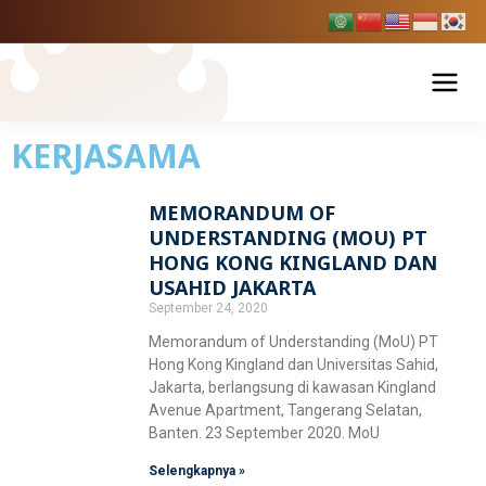
Skip
to
content
KERJASAMA
Tentang USAHID
MEMORANDUM OF
Profil USAHID
Page
Page
Page
Program Studi
Page
Page
UNDERSTANDING (MOU) PT
Bagan & Struktur Organisasi
HONG KONG KINGLAND DAN
Fakultas Ekonomi dan Bisnis
Pendaftaran Mahasiswa Baru
USAHID JAKARTA
Pimpinan Universitas
September 24, 2020
Manajemen
Fakultas Hukum
Penelitian & Publikasi
Memorandum of Understanding (MoU) PT
Manajemen Universitas
Akuntansi
Hong Kong Kingland dan Universitas Sahid,
Ilmu Hukum
Fakultas Ilmu Komunikasi
Jakarta, berlangsung di kawasan Kingland
Berita Usahid
BPMPP Usahid
Pariwisata
Avenue Apartment, Tangerang Selatan,
D-III Broadcasting (Penyiaran)
Banten. 23 September 2020. MoU
Fakultas Teknik
Ilmu Komunikasi
SIAKAD
Selengkapnya »
EDLINK
Teknik Industri