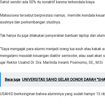
Sahid sendiri ada 50% itu nonaktif karena terkendala biaya.
Mahasiswa tersebut berprestasi namun, memiliki kendala keuan
asuhnya dan perkembangan studinya.
Tak hanya itu juga dilakukan penyerahan bantuan laptop dari al
“Saya mengajak para alumni menjadi orang tua asuh atau kakak a
mengalami masalah keuangan diakhir semester, atau saat akan skr
ujar Rektor Usahid Dr. Dra. Marlinda Irwanti Poernomo, SE., M.Si.
Baca juga
UNIVERSITAS SAHID GELAR DONOR DARAH "SHA
USAHID berkeinginan bahwa alumninya yang sudah hampir 15 ribu 