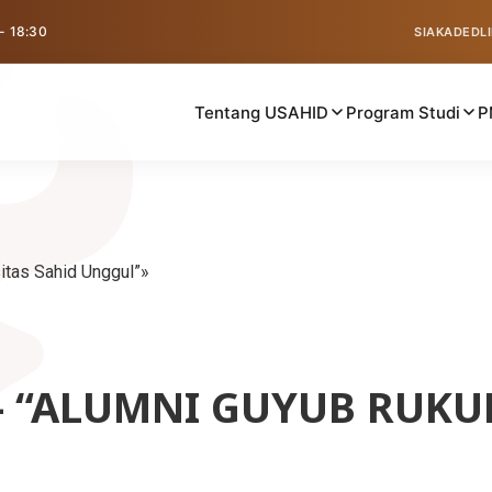
 - 18:30
SIAKAD
EDL
Tentang USAHID
Program Studi
P
itas Sahid Unggul”
– “ALUMNI GUYUB RUKU