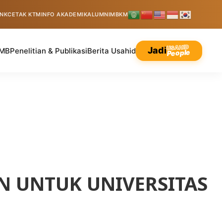
INK
CETAK KTM
INFO AKADEMIK
ALUMNI
MBKM
USAHID
Jadi
MB
Penelitian & Publikasi
Berita Usahid
People
N UNTUK UNIVERSITAS