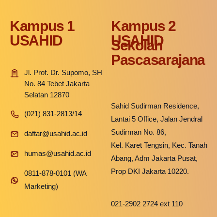
Kampus 1
Kampus 2
USAHID
USAHID
Sekolah
Pascasarajana
Jl. Prof. Dr. Supomo, SH
No. 84 Tebet Jakarta
Selatan 12870
Sahid Sudirman Residence,
(021) 831-2813/14
Lantai 5 Office, Jalan Jendral
Sudirman No. 86,
daftar@usahid.ac.id
Kel. Karet Tengsin, Kec. Tanah
humas@usahid.ac.id
Abang, Adm Jakarta Pusat,
Prop DKI Jakarta 10220.
0811-878-0101 (WA
Marketing)
021-2902 2724 ext 110