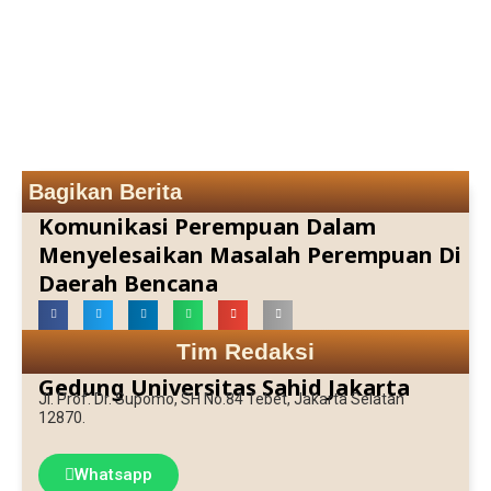
Bagikan Berita
Komunikasi Perempuan Dalam
Menyelesaikan Masalah Perempuan Di
Daerah Bencana
Tim Redaksi
Gedung Universitas Sahid Jakarta
Jl. Prof. Dr. Supomo, SH No.84 Tebet, Jakarta Selatan
12870.
Whatsapp