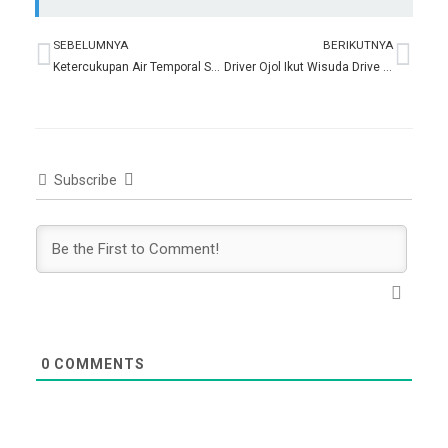
SEBELUMNYA
BERIKUTNYA
Prev
Nex
Ketercukupan Air Temporal Sebagai Indikator Ketersediaan Air Kawasan (Studi Kasus DAS Ciliwung Hulu)
Driver Ojol Ikut Wisuda Drive Thru Usahid
Subscribe
0
COMMENTS