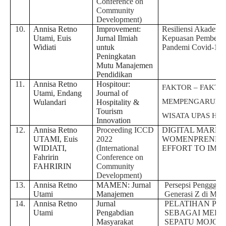
Conference on
Community
Development)
10.
Annisa Retno
Improvement:
Resiliensi Akadem
Utami, Euis
Jurnal Ilmiah
Kepuasan Pembelaj
Widiati
untuk
Pandemi Covid-19
Peningkatan
Mutu Manajemen
Pendidikan
11.
Annisa Retno
Hospitour:
FAKTOR – FAKTO
Utami, Endang
Journal of
MEMPENGARUHI
Wulandari
Hospitality &
Tourism
WISATA UPAS HIL
Innovation
12.
Annisa Retno
Proceeding ICCD
DIGITAL MARKE
UTAMI, Euis
2022
WOMENPRENEUR
WIDIATI,
(International
EFFORT TO IMP
Fahririn
Conference on
FAHRIRIN
Community
Development)
13.
Annisa Retno
MAMEN: Jurnal
Persepsi Pengggu
Utami
Manajemen
Generasi Z di Mas
14.
Annisa Retno
Jurnal
PELATIHAN PE
Utami
Pengabdian
SEBAGAI MEDIA
Masyarakat
SEPATU MOJO