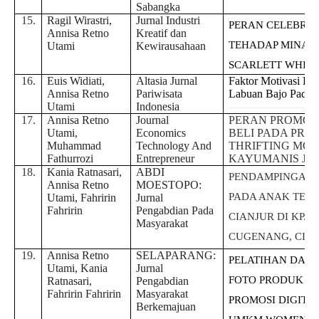
Sabangka
15.
Ragil Wirastri,
Jurnal Industri
PERAN CELEBRI
Annisa Retno
Kreatif dan
TEHADAP MINAT 
Utami
Kewirausahaan
SCARLETT WHIT
16.
Euis Widiati,
Altasia Jurnal
Faktor Motivasi K
Annisa Retno
Pariwisata
Labuan Bajo Pada 
Utami
Indonesia
17.
Annisa Retno
Journal
PERAN PROMOS
Utami,
Economics
BELI PADA PRO
Muhammad
Technology And
THRIFTING MO
Fathurrozi
Entrepreneur
KAYUMANIS JA
18.
Kania Ratnasari,
ABDI
PENDAMPINGAN 
Annisa Retno
MOESTOPO:
PADA ANAK TER
Utami, Fahririn
Jurnal
Fahririn
Pengabdian Pada
CIANJUR DI KP. 
Masyarakat
CUGENANG, CIA
19.
Annisa Retno
SELAPARANG:
PELATIHAN DAN
Utami, Kania
Jurnal
FOTO PRODUK SE
Ratnasari,
Pengabdian
Fahririn Fahririn
Masyarakat
PROMOSI DIGITA
Berkemajuan