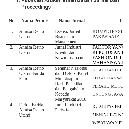
Publikasi Artikel Ilmiah Dalam Jurnal Dan
Proceedings
No
Nama Penulis
Nama Jurnal
Judul
1.
Annisa Retno
Esensi: Jurnal
KOMPETENSI KH
Utami
Bisnis dan
PARIWISATA
Manajemen
2.
Annisa Retno
Jurnal Industri
FAKTOR YANG 
Utami
Kreatif dan
KEPUTUSAN PE
Kewirausahaan
FASHION DI LA
MAHASISWA DI Ja
3.
Annisa Retno
Seminar Nasional
KUALITAS PELA
Utami, Farida
dan Diskusi Panel
LOYALITAS WIS
Farida
Multidisiplin
Hasil Penelitian
PERAHU MOTOR 
dan Pengabdian
Kepada
UNTUNG JAWA K
Masyarakat 2018
4.
Farida Farida,
Jurnal Industri
KUALITAS PELA
Annisa Retno
Pariwisata
MENINGKATKAN 
Utami
WISATAWAN PUL