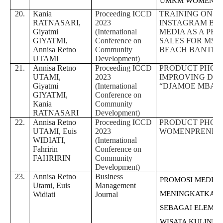
UMKM WOMENPR
20.
Kania
Proceeding ICCD
TRAINING ON T
RATNASARI,
2023
INSTAGRAM BUS
Giyatmi
(International
MEDIA AS A PR
GIYATMI,
Conference on
SALES FOR MSM
Annisa Retno
Community
BEACH BANTEN
UTAMI
Development)
21.
Annisa Retno
Proceeding ICCD
PRODUCT PHOTO
UTAMI,
2023
IMPROVING DIG
Giyatmi
(International
“DJAMOE MBAK
GIYATMI,
Conference on
Kania
Community
RATNASARI
Development)
22.
Annisa Retno
Proceeding ICCD
PRODUCT PHOTO
UTAMI, Euis
2023
WOMENPRENEU
WIDIATI,
(International
Fahririn
Conference on
FAHRIRIN
Community
Development)
23.
Annisa Retno
Business
PROMOSI MEDIA 
Utami, Euis
Management
MENINGKATKAN 
Widiati
Journal
SEBAGAI ELEMEN
WISATA KULINER