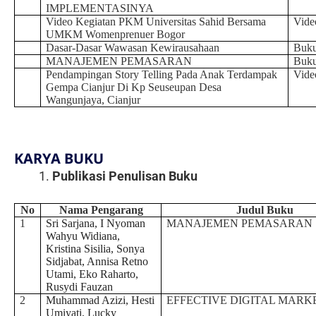
IMPLEMENTASINYA
Video Kegiatan PKM Universitas Sahid Bersama
Vide
UMKM Womenprenuer Bogor
Dasar-Dasar Wawasan Kewirausahaan
Buku
MANAJEMEN PEMASARAN
Buku
Pendampingan Story Telling Pada Anak Terdampak
Vide
Gempa Cianjur Di Kp Seuseupan Desa
Wangunjaya, Cianjur
KARYA BUKU
Publikasi Penulisan Buku
No
Nama Pengarang
Judul Buku
1
Sri Sarjana, I Nyoman
MANAJEMEN PEMASARAN
Wahyu Widiana,
Kristina Sisilia, Sonya
Sidjabat, Annisa Retno
Utami, Eko Raharto,
Rusydi Fauzan
2
Muhammad Azizi, Hesti
EFFECTIVE DIGITAL MARK
Umiyati, Lucky