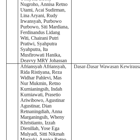
Nugroho, Annisa Retno
Utami, Acai Sudirman,
Lina Aryani, Rudy
Irwansyah, Purbowo
Purbowo, Siti Mardiana,
Ferdinandus Lidang
Witi, Chairani Putri
Pratiwi, Syahputra
Syahputra, Ita
Musfirowati Hanika,
Deavvy MRY Johassan
Afriansyah Afriansyah,
Dasar-Dasar Wawasan Kewiraus
Rida Ristiyana, Reza
Widhar Pahlevi, Mas
Nur Mukmin, Retno
Kurnianingsih, Indah
Kurniawati, Prasetio
Ariwibowo, Agustinar
Agustinar, Dian
Retnaningdiah, Anna
Marganingsih, Wheny
Khristianto, Izzah
Dienillah, Yose Ega
Mulyadi, Sitti Nikmah
Marzuki, Annisa Retno