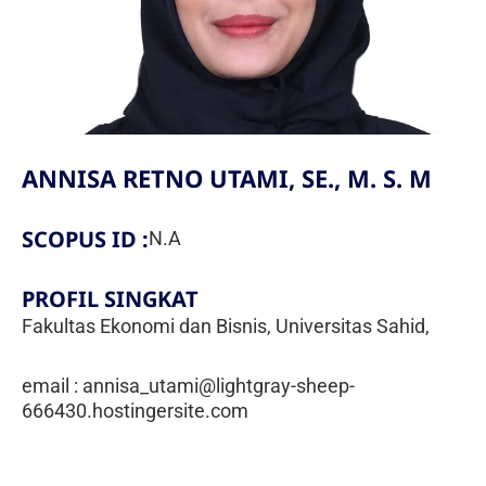
Fakultas Teknologi Pangan & Kesehatan
Teknik Lingkungan
CETAK KTM
INFO AKADEMIK
Teknologi Pangan
Sekolah Pascasarjana
Gizi
Doktoral Ilmu Komunikasi
ALUMNI
MBKM
Magister Ilmu Komunikasi
ANNISA RETNO UTAMI, SE., M. S. M
daftar@usahid.ac.id
Magister Manajemen
humas@usahid.ac.id
SCOPUS ID :
N.A
Mon - Fri: 9:00 - 18:30
Magister Hukum
PROFIL SINGKAT
Magister Manajemen Lingkungan
USAHID
Fakultas Ekonomi dan Bisnis, Universitas Sahid,
Jadi
People
email : annisa_utami@lightgray-sheep-
666430.hostingersite.com