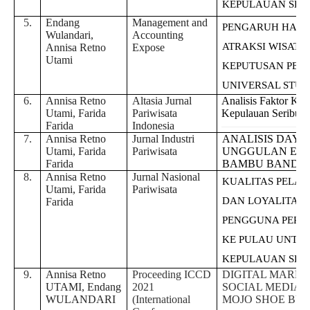
KEPULAUAN SER
5.
Endang
Management and
PENGARUH HARG
Wulandari,
Accounting
ATRAKSI WISATA
Annisa Retno
Expose
Utami
KEPUTUSAN PEMB
UNIVERSAL STUD
6.
Annisa Retno
Altasia Jurnal
Analisis Faktor Kun
Utami, Farida
Pariwisata
Kepulauan Seribu J
Farida
Indonesia
7.
Annisa Retno
Jurnal Industri
ANALISIS DAYA
Utami, Farida
Pariwisata
UNGGULAN EKO
Farida
BAMBU BANDUN
8.
Annisa Retno
Jurnal Nasional
KUALITAS PELA
Utami, Farida
Pariwisata
DAN LOYALITAS
Farida
PENGGUNA PERA
KE PULAU UNTU
KEPULAUAN SER
9.
Annisa Retno
Proceeding ICCD
DIGITAL MARKE
UTAMI, Endang
2021
SOCIAL MEDIA 
WULANDARI
(International
MOJO SHOE BUS