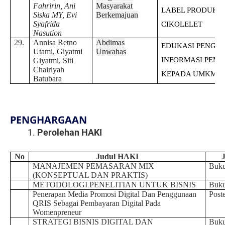
Fahririn, Ani
Masyarakat
LABEL PRODUK D
Siska MY, Evi
Berkemajuan
Syafrida
CIKOLELET
Nasution
29.
Annisa Retno
Abdimas
EDUKASI PENGG
Utami, Giyatmi
Unwahas
INFORMASI PEMA
Giyatmi, Siti
Chairiyah
KEPADA UMKM
Batubara
PENGHARGAAN
Perolehan HAKI
No
Judul HAKI
MANAJEMEN PEMASARAN MIX
Buku
(KONSEPTUAL DAN PRAKTIS)
METODOLOGI PENELITIAN UNTUK BISNIS
Buku
Penerapan Media Promosi Digital Dan Penggunaan
Post
QRIS Sebagai Pembayaran Digital Pada
Womenpreneur
STRATEGI BISNIS DIGITAL DAN
Buku