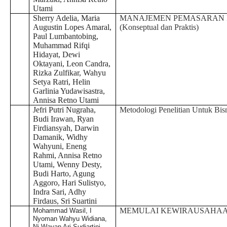
Utami
Sherry Adelia, Maria
MANAJEMEN PEMASARAN 
Augustin Lopes Amaral,
(Konseptual dan Praktis)
Paul Lumbantobing,
Muhammad Rifqi
Hidayat, Dewi
Oktayani, Leon Candra,
Rizka Zulfikar, Wahyu
Setya Ratri, Helin
Garlinia Yudawisastra,
Annisa Retno Utami
Jefri Putri Nugraha,
Metodologi Penelitian Untuk Bis
Budi Irawan, Ryan
Firdiansyah, Darwin
Damanik, Widhy
Wahyuni, Eneng
Rahmi, Annisa Retno
Utami, Wenny Desty,
Budi Harto, Agung
Aggoro, Hari Sulistyo,
Indra Sari, Adhy
Firdaus, Sri Suartini
MEMULAI KEWIRAUSAHA
Mohammad Wasil, I
Nyoman Wahyu Widiana,
Ni Wayan Ari Sudiartini,