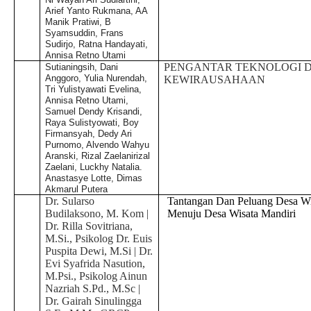
Arief Yanto Rukmana, AA
Manik Pratiwi, B
Syamsuddin, Frans
Sudirjo, Ratna Handayati,
Annisa Retno Utami
PENGANTAR TEKNOLOGI D
Sutianingsih, Dani
Anggoro, Yulia Nurendah,
KEWIRAUSAHAAN
Tri Yulistyawati Evelina,
Annisa Retno Utami,
Samuel Dendy Krisandi,
Raya Sulistyowati, Boy
Firmansyah, Dedy Ari
Purnomo, Alvendo Wahyu
Aranski, Rizal Zaelanirizal
Zaelani, Luckhy Natalia.
Anastasye Lotte, Dimas
Akmarul Putera
Dr. Sularso
Tantangan Dan Peluang Desa Wi
Budilaksono, M. Kom |
Menuju Desa Wisata Mandiri
Dr. Rilla Sovitriana,
M.Si., Psikolog Dr. Euis
Puspita Dewi, M.Si | Dr.
Evi Syafrida Nasution,
M.Psi., Psikolog Ainun
Nazriah S.Pd., M.Sc |
Dr. Gairah Sinulingga