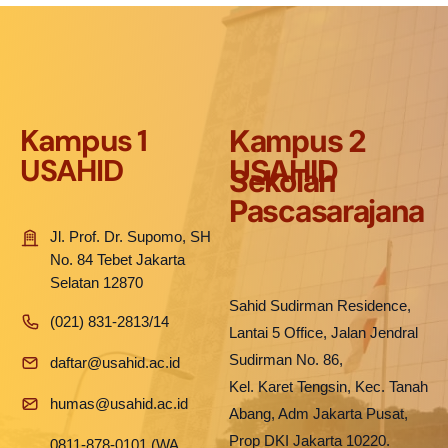
Kampus 1
Kampus 2
USAHID
USAHID
Sekolah
Pascasarajana
Jl. Prof. Dr. Supomo, SH
No. 84 Tebet Jakarta
Selatan 12870
Sahid Sudirman Residence,
(021) 831-2813/14
Lantai 5 Office, Jalan Jendral
Sudirman No. 86,
daftar@usahid.ac.id
Kel. Karet Tengsin, Kec. Tanah
humas@usahid.ac.id
Abang, Adm Jakarta Pusat,
Prop DKI Jakarta 10220.
0811-878-0101 (WA