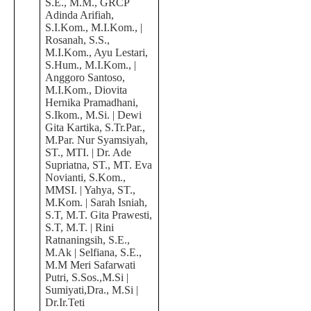
S.E., M.M., GRCP
Adinda Arifiah,
S.I.Kom., M.I.Kom., |
Rosanah, S.S.,
M.I.Kom., Ayu Lestari,
S.Hum., M.I.Kom., |
Anggoro Santoso,
M.I.Kom., Diovita
Hernika Pramadhani,
S.Ikom., M.Si. | Dewi
Gita Kartika, S.Tr.Par.,
M.Par. Nur Syamsiyah,
ST., MTI. | Dr. Ade
Supriatna, ST., MT. Eva
Novianti, S.Kom.,
MMSI. | Yahya, ST.,
M.Kom. | Sarah Isniah,
S.T, M.T. Gita Prawesti,
S.T, M.T. | Rini
Ratnaningsih, S.E.,
M.Ak | Selfiana, S.E.,
M.M Meri Safarwati
Putri, S.Sos.,M.Si |
Sumiyati,Dra., M.Si |
Dr.Ir.Teti