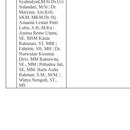
Syahrulyati,M.Si Dr.Uci
Sulandari, M.Si | Dr.
Maryuni, Am.Keb,
SKM, MKM Dr. Hj.
Amanda Lestari Putri
Lubis,.S.H,.M.Kn |
Annisa Retno Utami,
SE, MSM Kania
Ratnasari, ST, MIB |
Fahririn, SH, MH | Dr.
Nurwulan Kusuma
Devi, MM Ratnawita,
SE., MM | Prihatina Jati,
SE, MM. Haris Aulia
Rahman, S.M., M.M. |
Widya Nengsih, ST.,
MS