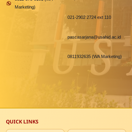
Marketing)
021-2902 2724 ext 110
pascasarjana@usahid.ac.id
0811932635 (WA Marketing)
QUICK LINKS