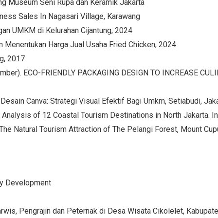
g Museum Seni Rupa dan Keramik Jakarta
ness Sales In Nagasari Village, Karawang
gan UMKM di Kelurahan Cijantung, 2024
m Menentukan Harga Jual Usaha Fried Chicken, 2024
g, 2017
 November). ECO-FRIENDLY PACKAGING DESIGN TO INCREASE C
ihan Desain Canva: Strategi Visual Efektif Bagi Umkm, Setiabudi, 
lity Analysis of 12 Coastal Tourism Destinations in North Jakarta. I
s of The Natural Tourism Attraction of The Pelangi Forest, Mount Cu
ty Development
s, Pengrajin dan Peternak di Desa Wisata Cikolelet, Kabupate