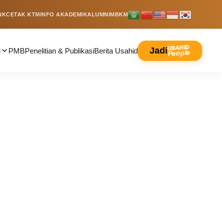
NK
CETAK KTM
INFO AKADEMIK
ALUMNI
MBKM
USAHID
Jadi
i
PMB
Penelitian & Publikasi
Berita Usahid
People