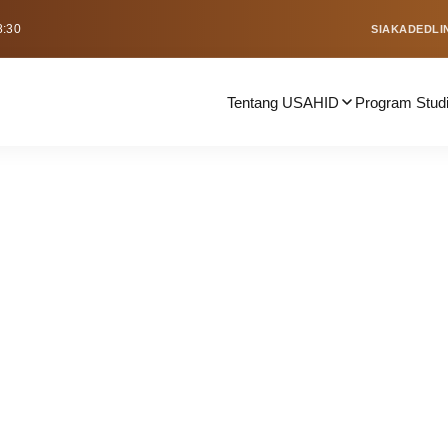
8:30
SIAKAD
EDLI
Tentang USAHID
Program Stud