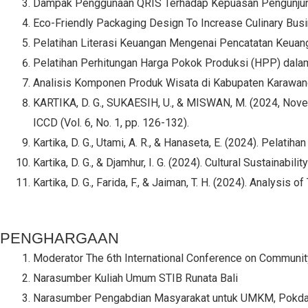
Dampak Penggunaan QRIS Terhadap Kepuasan Pengunjun
Eco-Friendly Packaging Design To Increase Culinary Busi
Pelatihan Literasi Keuangan Mengenai Pencatatan Keuan
Pelatihan Perhitungan Harga Pokok Produksi (HPP) dala
Analisis Komponen Produk Wisata di Kabupaten Karawan
KARTIKA, D. G., SUKAESIH, U., & MISWAN, M. (2024,
ICCD (Vol. 6, No. 1, pp. 126-132).
Kartika, D. G., Utami, A. R., & Hanaseta, E. (2024). Pelat
Kartika, D. G., & Djamhur, I. G. (2024). Cultural Sustainabi
Kartika, D. G., Farida, F., & Jaiman, T. H. (2024). Analysi
PENGHARGAAN
Moderator The 6th International Conference on Communi
Narasumber Kuliah Umum STIB Runata Bali
Narasumber Pengabdian Masyarakat untuk UMKM, Pokdarwi