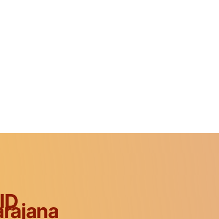
ID
rajana