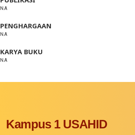
N.A
PENGHARGAAN
N.A
KARYA BUKU
N.A
Kampus 1 USAHID