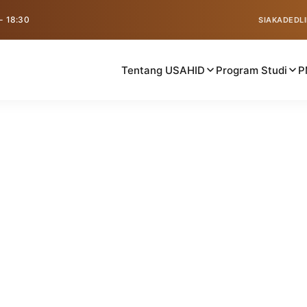
 - 18:30
SIAKAD
EDL
Tentang USAHID
Program Studi
P