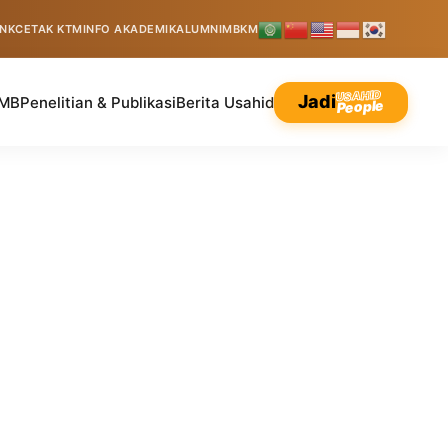
INK
CETAK KTM
INFO AKADEMIK
ALUMNI
MBKM
USAHID
Jadi
MB
Penelitian & Publikasi
Berita Usahid
People