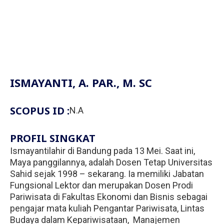
Fakultas Teknologi Pangan & Kesehatan
Teknik Lingkungan
CETAK KTM
INFO AKADEMIK
Teknologi Pangan
Sekolah Pascasarjana
Gizi
Doktoral Ilmu Komunikasi
ALUMNI
MBKM
Magister Ilmu Komunikasi
ISMAYANTI, A. PAR., M. SC
daftar@usahid.ac.id
Magister Manajemen
humas@usahid.ac.id
SCOPUS ID :
N.A
Mon - Fri: 9:00 - 18:30
Magister Hukum
PROFIL SINGKAT
Magister Manajemen Lingkungan
USAHID
Ismayantilahir di Bandung pada 13 Mei. Saat ini,
Jadi
People
Maya panggilannya, adalah Dosen Tetap Universitas
Sahid sejak 1998 – sekarang. Ia memiliki Jabatan
Fungsional Lektor dan merupakan Dosen Prodi
Pariwisata di Fakultas Ekonomi dan Bisnis sebagai
pengajar mata kuliah Pengantar Pariwisata, Lintas
Budaya dalam Kepariwisataan, Manajemen