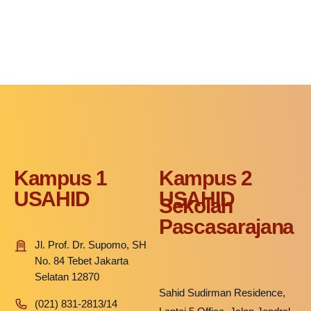
Kampus 1
Kampus 2
USAHID
USAHID
Sekolah
Pascasarajana
Jl. Prof. Dr. Supomo, SH
No. 84 Tebet Jakarta
Selatan 12870
Sahid Sudirman Residence,
(021) 831-2813/14