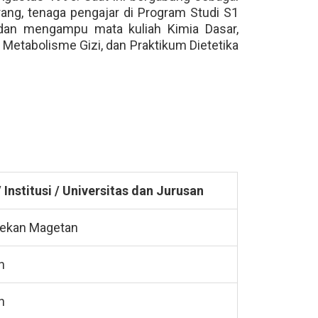
ang, tenaga pengajar di Program Studi S1
EDLINK
 dan mengampu mata kuliah Kimia Dasar,
m Metabolisme Gizi, dan Praktikum Dietetika
INFO AKADEMIK
MBKM
Institusi / Universitas dan Jurusan
ekan Magetan
n
n