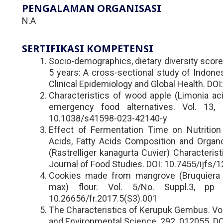
PENGALAMAN ORGANISASI
N.A
SERTIFIKASI KOMPETENSI
Socio-demographics, dietary diversity score,
5 years: A cross-sectional study of Indones
Clinical Epidemiology and Global Health. DO
Characteristics of wood apple (Limonia ac
emergency food alternatives. Vol. 13, 
10.1038/s41598-023-42140-y
Effect of Fermentation Time on Nutrition
Acids, Fatty Acids Composition and Orga
(Rastrelliger kanagurta Cuvier) Characterist
Journal of Food Studies. DOI: 10.7455/ijfs/1
Cookies made from mangrove (Bruquiera g
max) flour. Vol. 5/No. Suppl.3, pp
10.26656/fr.2017.5(S3).001
The Characteristics of Kerupuk Gembus. Vol
and Environmental Science. 292. 012055. 