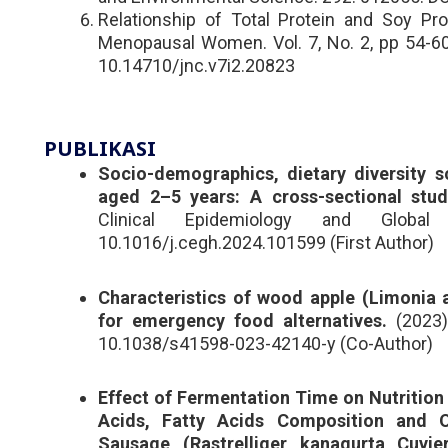
Relationship of Total Protein and Soy Pro
Menopausal Women. Vol. 7, No. 2, pp 54-60 
10.14710/jnc.v7i2.20823
PUBLIKASI
Socio-demographics, dietary diversity sc
aged 2–5 years: A cross-sectional stud
Clinical Epidemiology and Globa
10.1016/j.cegh.2024.101599 (First Author)
Characteristics of wood apple (Limonia 
for emergency food alternatives.
(2023).
10.1038/s41598-023-42140-y (Co-Author)
Effect of Fermentation Time on Nutrition
Acids, Fatty Acids Composition and 
Sausage (Rastrelliger kanagurta Cuvier