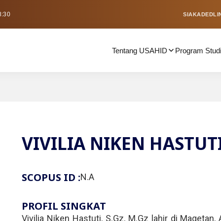
8:30
SIAKAD
EDLI
Tentang USAHID
Program Stud
VIVILIA NIKEN HASTUTI
SCOPUS ID :
N.A
PROFIL SINGKAT
Vivilia Niken Hastuti, S.Gz, M.Gz lahir di Magetan