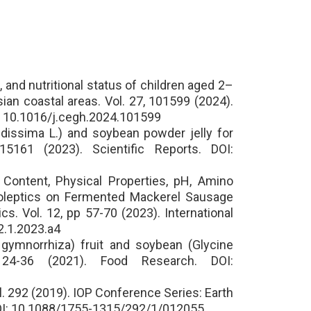
 and nutritional status of children aged 2–
ian coastal areas. Vol. 27, 101599 (2024).
I: 10.1016/j.cegh.2024.101599
idissima L.) and soybean powder jelly for
15161 (2023). Scientific Reports. DOI:
 Content, Physical Properties, pH, Amino
noleptics on Fermented Mackerel Sausage
ics. Vol. 12, pp 57-70 (2023). International
2.1.2023.a4
ymnorrhiza) fruit and soybean (Glycine
 24-36 (2021). Food Research. DOI:
. 292 (2019). IOP Conference Series: Earth
DOI: 10.1088/1755-1315/292/1/012055