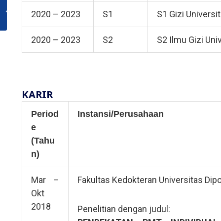
2020 – 2023
S1
S1 Gizi Universi
2020 – 2023
S2
S2 Ilmu Gizi Uni
KARIR
Period
Instansi/Perusahaan
e
(Tahu
n)
Mar –
Fakultas Kedokteran Universitas Dip
Okt
2018
Penelitian dengan judul: