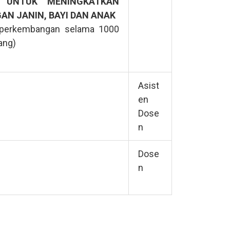
L UNTUK MENINGKATKAN
N JANIN, BAYI DAN ANAK
n perkembangan selama 1000
ang)
Asist
en
Dose
n
Dose
n