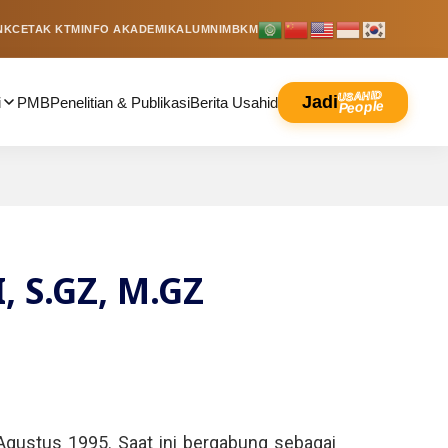
NK
CETAK KTM
INFO AKADEMIK
ALUMNI
MBKM
USAHID
Jadi
i
PMB
Penelitian & Publikasi
Berita Usahid
People
, S.GZ, M.GZ
, Agustus 1995. Saat ini bergabung sebagai