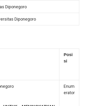
tas Diponegoro
versitas Diponegoro
Posi
si
onegoro
Enum
erator