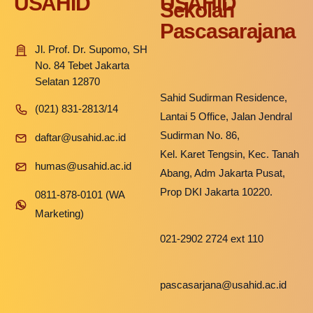
USAHID
USAHID
Sekolah
Fakultas Teknologi Pangan & Kesehatan
Pascasarajana
Teknik Lingkungan
CETAK KTM
INFO AKADEMIK
Teknologi Pangan
Sekolah Pascasarjana
Jl. Prof. Dr. Supomo, SH
Gizi
No. 84 Tebet Jakarta
Doktoral Ilmu Komunikasi
ALUMNI
MBKM
Selatan 12870
Sahid Sudirman Residence,
Magister Ilmu Komunikasi
(021) 831-2813/14
Lantai 5 Office, Jalan Jendral
daftar@usahid.ac.id
Magister Manajemen
Sudirman No. 86,
daftar@usahid.ac.id
humas@usahid.ac.id
Kel. Karet Tengsin, Kec. Tanah
Mon - Fri: 9:00 - 18:30
Magister Hukum
humas@usahid.ac.id
Abang, Adm Jakarta Pusat,
Magister Manajemen Lingkungan
Prop DKI Jakarta 10220.
0811-878-0101 (WA
USAHID
Jadi
Marketing)
People
021-2902 2724 ext 110
pascasarjana@usahid.ac.id