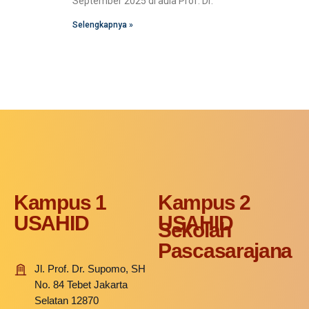
September 2025 di aula Prof. Dr.
Selengkapnya »
Kampus 1
Kampus 2
USAHID
USAHID
Sekolah
Pascasarajana
Jl. Prof. Dr. Supomo, SH
No. 84 Tebet Jakarta
Selatan 12870