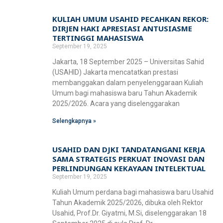
Fakultas Teknologi Pangan & Kesehatan
KULIAH UMUM USAHID PECAHKAN REKOR:
Teknik Lingkungan
CETAK KTM
INFO AKADEMIK
Teknologi Pangan
DIRJEN HAKI APRESIASI ANTUSIASME
Sekolah Pascasarjana
TERTINGGI MAHASISWA
Gizi
September 19, 2025
Doktoral Ilmu Komunikasi
ALUMNI
MBKM
Jakarta, 18 September 2025 – Universitas Sahid
(USAHID) Jakarta mencatatkan prestasi
Magister Ilmu Komunikasi
membanggakan dalam penyelenggaraan Kuliah
daftar@usahid.ac.id
Umum bagi mahasiswa baru Tahun Akademik
Magister Manajemen
2025/2026. Acara yang diselenggarakan
humas@usahid.ac.id
Mon - Fri: 9:00 - 18:30
Magister Hukum
Selengkapnya »
Magister Manajemen Lingkungan
USAHID
USAHID DAN DJKI TANDATANGANI KERJA
Jadi
People
SAMA STRATEGIS PERKUAT INOVASI DAN
PERLINDUNGAN KEKAYAAN INTELEKTUAL
September 19, 2025
Kuliah Umum perdana bagi mahasiswa baru Usahid
Tahun Akademik 2025/2026, dibuka oleh Rektor
Usahid, Prof.Dr. Giyatmi, M.Si, diselenggarakan 18