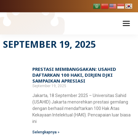
Skip
to
content
SEPTEMBER 19, 2025
Tentang USAHID
Profil USAHID
Program Studi
PRESTASI MEMBANGGAKAN: USAHID
Bagan & Struktur Organisasi
DAFTARKAN 100 HAKI, DIRJEN DJKI
Fakultas Ekonomi dan Bisnis
Pendaftaran Mahasiswa Baru
SAMPAIKAN APRESIASI
Pimpinan Universitas
September 19, 2025
Manajemen
Fakultas Hukum
Penelitian & Publikasi
Jakarta, 18 September 2025 – Universitas Sahid
Manajemen Universitas
Akuntansi
(USAHID) Jakarta menorehkan prestasi gemilang
Ilmu Hukum
Fakultas Ilmu Komunikasi
dengan berhasil mendaftarkan 100 Hak Atas
BPMPP Usahid
Berita Usahid
Pariwisata
Kekayaan Intelektual (HAKI). Pencapaian luar biasa
D-III Broadcasting (Penyiaran)
ini
Fakultas Teknik
Selengkapnya »
Ilmu Komunikasi
SIAKAD
EDLINK
Teknik Industri