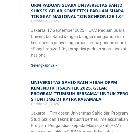
Fakultas Teknologi Pangan & Kesehatan
UKM PADUAN SUARA UNIVERSITAS SAHID
SUKSES GELAR KOMPETISI PADUAN SUARA
Teknik Lingkungan
CETAK KTM
INFO AKADEMIK
Teknologi Pangan
TINGKAT NASIONAL “SINGCHRONIZE 1.0”
Sekolah Pascasarjana
October 21, 2025
Gizi
Jakarta, 17 September 2025 – UKM Paduan Suara
Doktoral Ilmu Komunikasi
ALUMNI
MBKM
Universitas Sahid dengan bangga mengumumkan
kesuksesan penyelenggaraan lomba paduan suara
Magister Ilmu Komunikasi
*Singchronize 1.0*, kompetisi paduan suara tingkat
daftar@usahid.ac.id
nasional
Magister Manajemen
humas@usahid.ac.id
Selengkapnya »
Mon - Fri: 9:00 - 18:30
Magister Hukum
Magister Manajemen Lingkungan
UNIVERSITAS SAHID RAIH HIBAH DPPM
KEMENDIKTISAINTEK 2025, GELAR
USAHID
Jadi
People
PROGRAM “TUMBUH BERSAMA” UNTUK ZERO
STUNTING DI RPTRA RASAMALA
October 21, 2025
Jakarta – Tim dosen Universitas Sahid dari Program
Studi Gizi dan Teknik Industri berhasil melaksanakan
Program Pengabdian kepada Masyarakat (PKM)
yang didanai Hibah DPPM Kemendiktisaintek