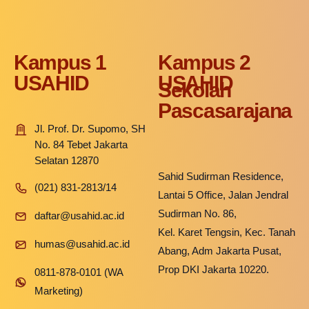
Kampus 1
Kampus 2
USAHID
USAHID
Sekolah
Pascasarajana
Jl. Prof. Dr. Supomo, SH
No. 84 Tebet Jakarta
Selatan 12870
Sahid Sudirman Residence,
(021) 831-2813/14
Lantai 5 Office, Jalan Jendral
Sudirman No. 86,
daftar@usahid.ac.id
Kel. Karet Tengsin, Kec. Tanah
humas@usahid.ac.id
Abang, Adm Jakarta Pusat,
Prop DKI Jakarta 10220.
0811-878-0101 (WA
Marketing)