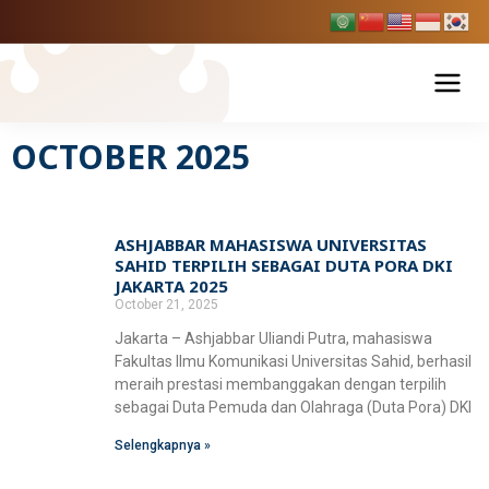
Skip
to
content
OCTOBER 2025
Tentang USAHID
Profil USAHID
Program Studi
ASHJABBAR MAHASISWA UNIVERSITAS
Bagan & Struktur Organisasi
SAHID TERPILIH SEBAGAI DUTA PORA DKI
Fakultas Ekonomi dan Bisnis
Pendaftaran Mahasiswa Baru
JAKARTA 2025
Pimpinan Universitas
October 21, 2025
Manajemen
Fakultas Hukum
Penelitian & Publikasi
Jakarta – Ashjabbar Uliandi Putra, mahasiswa
Manajemen Universitas
Akuntansi
Fakultas Ilmu Komunikasi Universitas Sahid, berhasil
Ilmu Hukum
Fakultas Ilmu Komunikasi
meraih prestasi membanggakan dengan terpilih
BPMPP Usahid
Berita Usahid
Pariwisata
sebagai Duta Pemuda dan Olahraga (Duta Pora) DKI
D-III Broadcasting (Penyiaran)
Fakultas Teknik
Selengkapnya »
Ilmu Komunikasi
SIAKAD
EDLINK
Teknik Industri