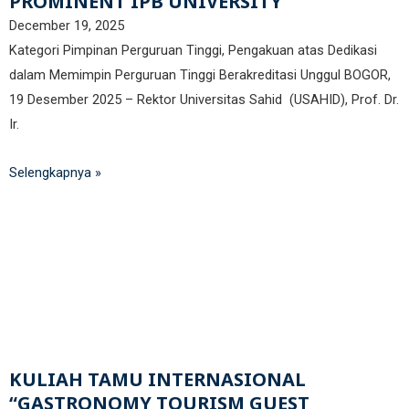
PROMINENT IPB UNIVERSITY
Fakultas Teknologi Pangan & Kesehatan
December 19, 2025
Teknik Lingkungan
CETAK KTM
INFO AKADEMIK
Teknologi Pangan
Kategori Pimpinan Perguruan Tinggi, Pengakuan atas Dedikasi
Sekolah Pascasarjana
dalam Memimpin Perguruan Tinggi Berakreditasi Unggul BOGOR,
Gizi
Doktoral Ilmu Komunikasi
19 Desember 2025 – Rektor Universitas Sahid (USAHID), Prof. Dr.
ALUMNI
MBKM
Ir.
Magister Ilmu Komunikasi
daftar@usahid.ac.id
Magister Manajemen
Selengkapnya »
humas@usahid.ac.id
Mon - Fri: 9:00 - 18:30
Magister Hukum
Magister Manajemen Lingkungan
USAHID
Jadi
People
KULIAH TAMU INTERNASIONAL
“GASTRONOMY TOURISM GUEST