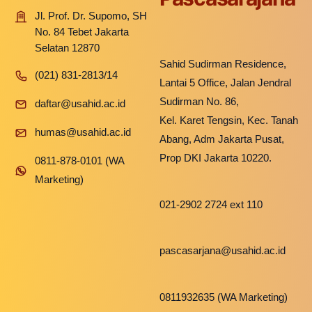
Jl. Prof. Dr. Supomo, SH
No. 84 Tebet Jakarta
Selatan 12870
Sahid Sudirman Residence,
(021) 831-2813/14
Lantai 5 Office, Jalan Jendral
Sudirman No. 86,
daftar@usahid.ac.id
Kel. Karet Tengsin, Kec. Tanah
humas@usahid.ac.id
Abang, Adm Jakarta Pusat,
Prop DKI Jakarta 10220.
0811-878-0101 (WA
Marketing)
021-2902 2724 ext 110
pascasarjana@usahid.ac.id
0811932635 (WA Marketing)