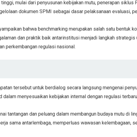
n tinggi, mulai dari penyusunan kebijakan mutu, penerapan siklu
engelolaan dokumen SPMI sebagai dasar pelaksanaan evaluasi, pe
yampaikan bahwa benchmarking merupakan salah satu bentuk kol
man dan praktik baik antarinstitusi menjadi langkah strategis 
an perkembangan regulasi nasional.
tan tersebut untuk berdialog secara langsung mengenai penyu
id dalam menyesuaikan kebijakan internal dengan regulasi terbaru
genai tantangan dan peluang dalam membangun budaya mutu di lin
 kerja sama antarlembaga, memperluas wawasan kelembagaan, ser