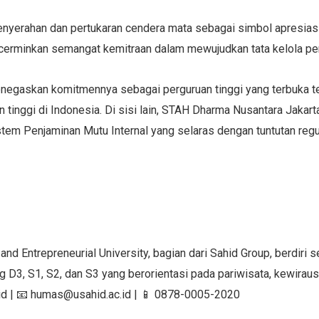
 penyerahan dan pertukaran cendera mata sebagai simbol apresi
erminkan semangat kemitraan dalam mewujudkan tata kelola perg
negaskan komitmennya sebagai perguruan tinggi yang terbuka terh
inggi di Indonesia. Di sisi lain, STAH Dharma Nusantara Jakart
em Penjaminan Mutu Internal yang selaras dengan tuntutan regula
nd Entrepreneurial University, bagian dari Sahid Group, berdiri 
 D3, S1, S2, dan S3 yang berorientasi pada pariwisata, kewira
ac.id | 📧 humas@usahid.ac.id | 📱 0878-0005-2020