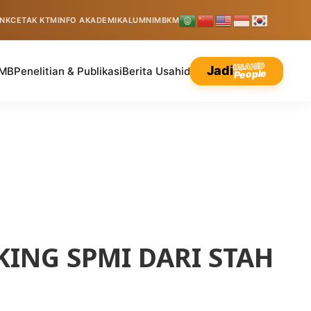
INK
CETAK KTM
INFO AKADEMIK
ALUMNI
MBKM
USAHID
Jadi
MB
Penelitian & Publikasi
Berita Usahid
People
ING SPMI DARI STAH