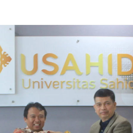
USAHID
Jadi
People