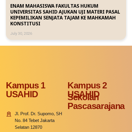
ENAM MAHASISWA FAKULTAS HUKUM
UNIVERSITAS SAHID AJUKAN UJI MATERI PASAL
KEPEMILIKAN SENJATA TAJAM KE MAHKAMAH
KONSTITUSI
July 30, 2026
Kampus 1
Kampus 2
USAHID
USAHID
Sekolah
Pascasarajana
Jl. Prof. Dr. Supomo, SH
No. 84 Tebet Jakarta
Selatan 12870