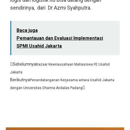
sendirinya, dari Dr Azmi Syahputra.
Baca juga
Pemantauan dan Evaluasi Implementasi
SPMI Usahid Jakarta
Prev
Next
Sebelumnya
Bazaar Kewirausahaan Mahasiswa FE Usahid
Jakarta
Berikutnya
Penandatanganan Kerjasama antara Usahid Jakarta
dengan Universitas Dharma Andalas Padang