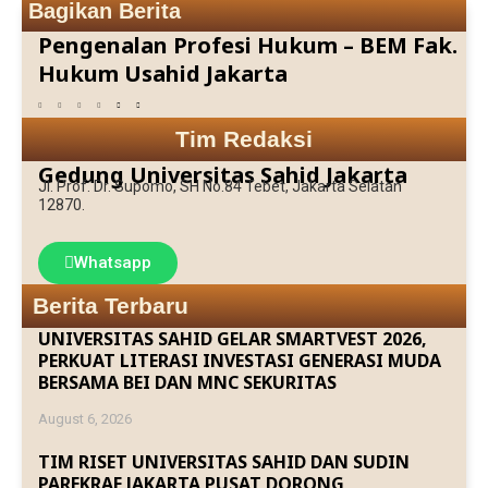
Bagikan Berita
Pengenalan Profesi Hukum – BEM Fak.
Hukum Usahid Jakarta
Tim Redaksi
Gedung Universitas Sahid Jakarta
Jl. Prof. Dr. Supomo, SH No.84 Tebet, Jakarta Selatan
12870.
Whatsapp
Berita Terbaru
UNIVERSITAS SAHID GELAR SMARTVEST 2026,
PERKUAT LITERASI INVESTASI GENERASI MUDA
BERSAMA BEI DAN MNC SEKURITAS
August 6, 2026
TIM RISET UNIVERSITAS SAHID DAN SUDIN
PAREKRAF JAKARTA PUSAT DORONG