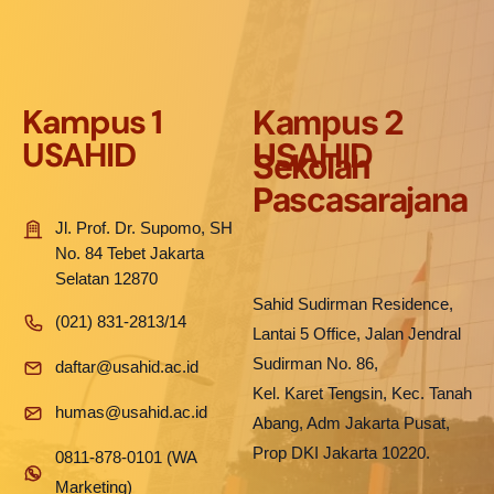
Kampus 1
Kampus 2
USAHID
USAHID
Sekolah
Pascasarajana
Jl. Prof. Dr. Supomo, SH
No. 84 Tebet Jakarta
Selatan 12870
Sahid Sudirman Residence,
(021) 831-2813/14
Lantai 5 Office, Jalan Jendral
Sudirman No. 86,
daftar@usahid.ac.id
Kel. Karet Tengsin, Kec. Tanah
humas@usahid.ac.id
Abang, Adm Jakarta Pusat,
Prop DKI Jakarta 10220.
0811-878-0101 (WA
Marketing)