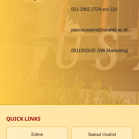
021-2902 2724 ext 110
pascasarjana@usahid.ac.id
0811932635 (WA Marketing)
QUICK LINKS
Edlink
Siakad Usahid