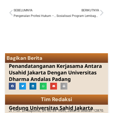
SEBELUMNYA
BERIKUTNYA
Prev
Nex
Pengenalan Profesi Hukum – BEM Fak. Hukum Usahid Jakarta
Sosialisasi Program Lembaga Penelitian Pengabdian Kepada Masyarakat (LPPM) Usahid Jakarta
Bagikan Berita
Penandatanganan Kerjasama Antara
Usahid Jakarta Dengan Universitas
Dharma Andalas Padang
Tim Redaksi
Gedung Universitas Sahid Jakarta
Jl. Prof. Dr. Supomo, SH No.84 Tebet, Jakarta Selatan 12870.