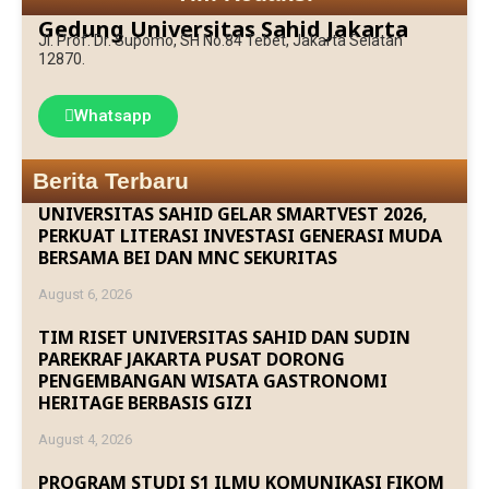
Gedung Universitas Sahid Jakarta
Jl. Prof. Dr. Supomo, SH No.84 Tebet, Jakarta Selatan
12870.
Whatsapp
Berita Terbaru
UNIVERSITAS SAHID GELAR SMARTVEST 2026,
PERKUAT LITERASI INVESTASI GENERASI MUDA
BERSAMA BEI DAN MNC SEKURITAS
August 6, 2026
TIM RISET UNIVERSITAS SAHID DAN SUDIN
PAREKRAF JAKARTA PUSAT DORONG
PENGEMBANGAN WISATA GASTRONOMI
HERITAGE BERBASIS GIZI
August 4, 2026
PROGRAM STUDI S1 ILMU KOMUNIKASI FIKOM