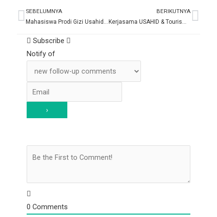
SEBELUMNYA
BERIKUTNYA
Prev
Nex
Mahasiswa Prodi Gizi Usahid Menang Lomba Inovasi Menu Terbaik
Kerjasama USAHID & Tourism Committee of Republic of Uzbekistan dalam Uzbekistan Travel Trade Fair 2023
Subscribe
Notify of
0
Comments