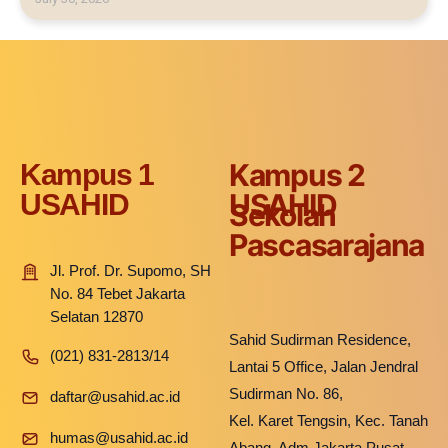
Kampus 2
Kampus 1
USAHID
USAHID
Sekolah
Pascasarajana
Jl. Prof. Dr. Supomo, SH
No. 84 Tebet Jakarta
Selatan 12870
Sahid Sudirman Residence,
(021) 831-2813/14
Lantai 5 Office, Jalan Jendral
Sudirman No. 86,
daftar@usahid.ac.id
Kel. Karet Tengsin, Kec. Tanah
humas@usahid.ac.id