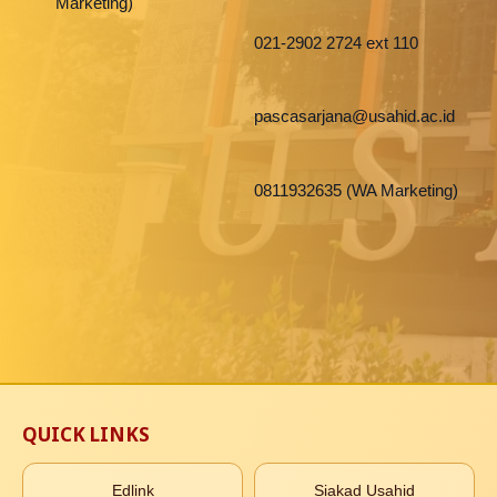
Marketing)
021-2902 2724 ext 110
pascasarjana@usahid.ac.id
0811932635 (WA Marketing)
QUICK LINKS
Edlink
Siakad Usahid