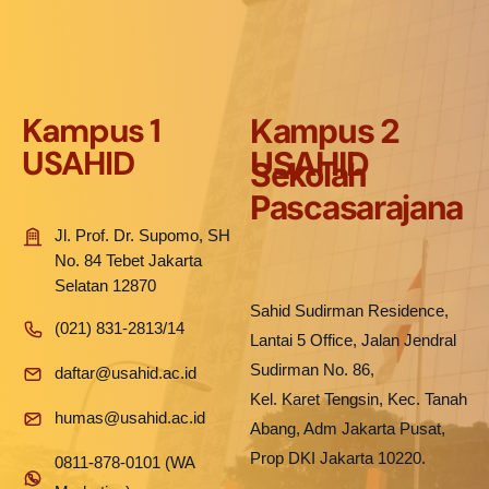
Kampus 1
Kampus 2
USAHID
USAHID
Sekolah
Pascasarajana
Jl. Prof. Dr. Supomo, SH
No. 84 Tebet Jakarta
Selatan 12870
Sahid Sudirman Residence,
(021) 831-2813/14
Lantai 5 Office, Jalan Jendral
Sudirman No. 86,
daftar@usahid.ac.id
Kel. Karet Tengsin, Kec. Tanah
humas@usahid.ac.id
Abang, Adm Jakarta Pusat,
Prop DKI Jakarta 10220.
0811-878-0101 (WA