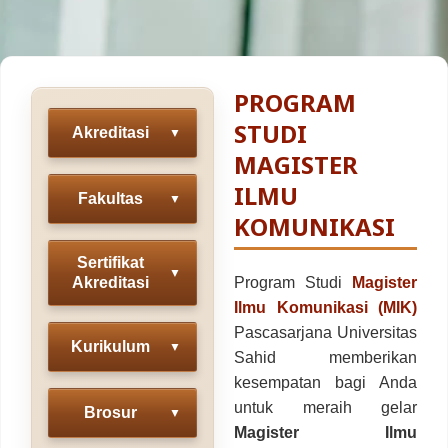
Fakultas Teknologi Pangan & Kesehatan
Teknik Lingkungan
CETAK KTM
INFO AKADEMIK
Teknologi Pangan
Sekolah Pascasarjana
Gizi
PROGRAM
Doktoral Ilmu Komunikasi
ALUMNI
MBKM
STUDI
Akreditasi
▼
Magister Ilmu Komunikasi
MAGISTER
daftar@usahid.ac.id
Magister Manajemen
ILMU
Fakultas
▼
humas@usahid.ac.id
KOMUNIKASI
Mon - Fri: 9:00 - 18:30
Magister Hukum
Sertifikat
Magister Manajemen Lingkungan
▼
Akreditasi
Program Studi
Magister
USAHID
Jadi
People
Ilmu Komunikasi (MIK)
Pascasarjana Universitas
Kurikulum
▼
Sahid memberikan
kesempatan bagi Anda
untuk meraih gelar
Brosur
▼
Magister Ilmu