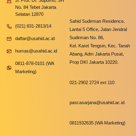
Jl. Prof. Dr. Supomo, SH
No. 84 Tebet Jakarta
Selatan 12870
Sahid Sudirman Residence,
(021) 831-2813/14
Lantai 5 Office, Jalan Jendral
Sudirman No. 86,
daftar@usahid.ac.id
Kel. Karet Tengsin, Kec. Tanah
humas@usahid.ac.id
Abang, Adm Jakarta Pusat,
Prop DKI Jakarta 10220.
0811-878-0101 (WA
Marketing)
021-2902 2724 ext 110
pascasarjana@usahid.ac.id
0811932635 (WA Marketing)