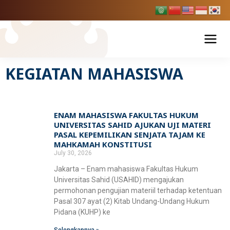
Skip
to
content
KEGIATAN MAHASISWA
Tentang USAHID
Profil USAHID
Program Studi
ENAM MAHASISWA FAKULTAS HUKUM
Page
Page
Page
Page
Page
Bagan & Struktur Organisasi
UNIVERSITAS SAHID AJUKAN UJI MATERI
Fakultas Ekonomi dan Bisnis
Pendaftaran Mahasiswa Baru
PASAL KEPEMILIKAN SENJATA TAJAM KE
MAHKAMAH KONSTITUSI
Pimpinan Universitas
Manajemen
Fakultas Hukum
July 30, 2026
Penelitian & Publikasi
Manajemen Universitas
Jakarta – Enam mahasiswa Fakultas Hukum
Akuntansi
Ilmu Hukum
Universitas Sahid (USAHID) mengajukan
Fakultas Ilmu Komunikasi
BPMPP Usahid
Berita Usahid
permohonan pengujian materiil terhadap ketentuan
Pariwisata
Pasal 307 ayat (2) Kitab Undang-Undang Hukum
D-III Broadcasting (Penyiaran)
Fakultas Teknik
Pidana (KUHP) ke
Ilmu Komunikasi
SIAKAD
EDLINK
Teknik Industri