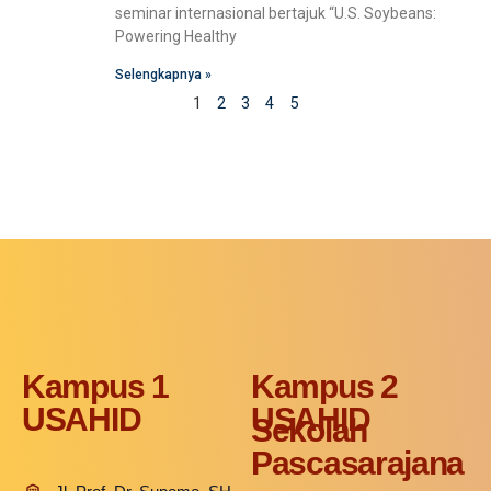
seminar internasional bertajuk “U.S. Soybeans:
Powering Healthy
Selengkapnya »
1
2
3
4
5
Kampus 1
Kampus 2
USAHID
USAHID
Sekolah
Pascasarajana