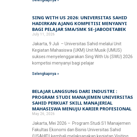
Selengkapnya »
Fakultas Teknologi Pangan & Kesehatan
Teknik Lingkungan
CETAK KTM
INFO AKADEMIK
Teknologi Pangan
SING WITH US 2026: UNIVERSITAS SAHID
Sekolah Pascasarjana
HADIRKAN AJANG KOMPETISI MENYANYI
BAGI PELAJAR SMA/SMK SE-JABODETABEK
Gizi
Doktoral Ilmu Komunikasi
ALUMNI
July 11, 2026
MBKM
Jakarta, 9 Juli – Universitas Sahid melalui Unit
Magister Ilmu Komunikasi
Kegiatan Mahasiswa (UKM) Unit Musik (UMUS)
sukses menyelenggarakan Sing With Us (SWU) 2026
daftar@usahid.ac.id
Magister Manajemen
kompetisi menyanyi bagi pelajar
humas@usahid.ac.id
Mon - Fri: 9:00 - 18:30
Magister Hukum
Selengkapnya »
Magister Manajemen Lingkungan
BELAJAR LANGSUNG DARI INDUSTRI :
USAHID
Jadi
People
PROGRAM STUDI MANAJEMEN UNIVERSITAS
SAHID PERKUAT SKILL MANAJERIAL
MAHASISWA MENUJU KARIER PROFESIONAL
May 26, 2026
Jakarta, Mei 2026 – Program Studi S1 Manajemen
Fakultas Ekonomi dan Bisnis Universitas Sahid
(USAHID) kembali melaksanakan kegiatan Visiting