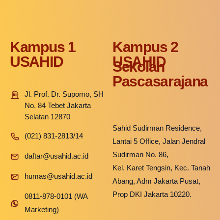
Kampus 1
Kampus 2
USAHID
USAHID
Sekolah
Pascasarajana
Jl. Prof. Dr. Supomo, SH
No. 84 Tebet Jakarta
Selatan 12870
Sahid Sudirman Residence,
(021) 831-2813/14
Lantai 5 Office, Jalan Jendral
Sudirman No. 86,
daftar@usahid.ac.id
Kel. Karet Tengsin, Kec. Tanah
humas@usahid.ac.id
Abang, Adm Jakarta Pusat,
Prop DKI Jakarta 10220.
0811-878-0101 (WA
Marketing)